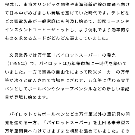
完成し、東京オリンピック開催や東海道新幹線の開通へ向け
て日本中がめざましい発展を遂げていた時代です。テレビな
どの家電製品が一般家庭にも普及し始めて、即席ラーメンや
インスタントコーヒーがヒットし、より便利でより効率的な
ものを求めるムードがどんどん高まっていました。
文具業界では万年筆「パイロットスーパー」の発売
（1955年）で、パイロットは万年筆市場に一時代を築いて
いました。一方で貿易の自由化によって欧米メーカーの万年
筆が次々と輸入されて市場をにぎわせ、万年筆に代わる実用
ペンとしてボールペンやシャープペンシルなどの新しい筆記
具が登場し始めます。
パイロットでもボールペンなどの万年筆以外の筆記具の開
発を進める一方、「パイロットスーパー」を上回る未来型の
万年筆開発へ向けてさまざまな構想を温めていました。その