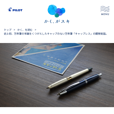
トップ
>
かく、を読む
>
史上初、万年筆の常識をくつがえしたキャップのない万年筆「キャップレス」の開発秘話。