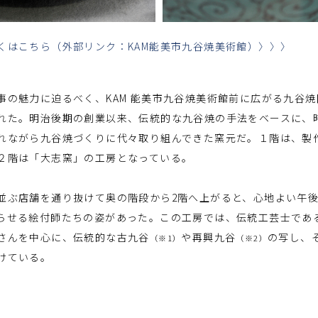
くはこちら（外部リンク：KAM能美市九谷焼美術館）〉〉〉
の魅力に迫るべく、KAM 能美市九谷焼美術館前に広がる九谷焼
れた。明治後期の創業以来、伝統的な九谷焼の手法をベースに、
れながら九谷焼づくりに代々取り組んできた窯元だ。１階は、製
２階は「大志窯」の工房となっている。
ぶ店舗を通り抜けて奥の階段から2階へ上がると、心地よい午
らせる絵付師たちの姿があった。この工房では、伝統工芸士であ
さんを中心に、伝統的な古九谷
や再興九谷
の写し、
（※1）
（※2）
けている。