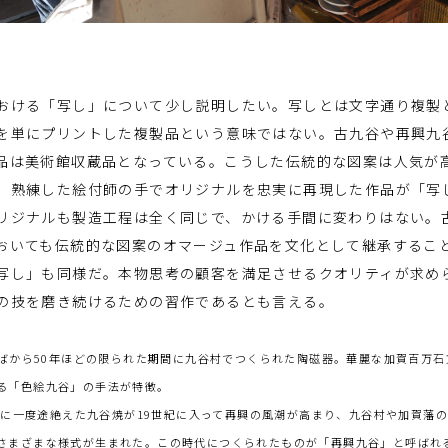
ける「写し」について少し説明したい。写しとは文字通り複製
を単にプリントした複製品という意味ではない。古九谷や再興九
品は美術館収蔵品となっている。こうした伝統的な図案は人気が
、熟練した絵付師の手でオリジナルを忠実に再現した作品が「写
リジナルも製造工程は全く同じで、かける手間に変わりはない。
おいても伝統的な図案のオマージュ作品を文化として継承するこ
写し」も同様だ。本物思考の顧客を満足させるクオリティが求め
の技を磨き続けるための習作であるとも言える。
紀半ばから50年ほどの限られた期間に九谷村でつくられた陶磁器。華麗な加賀百万
る「色絵九谷」の手法が特徴。
8世紀に一度途絶えた九谷焼が19世紀に入って再興の風潮が高まり、九谷村や加賀藩
さまざまな様式が生まれた。この時代につくられたものが「再興九谷」と呼ばれ