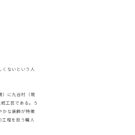
しくないという人
期）に九谷村（現
伝統工芸である。５
やかな装飾が特徴
の工程を担う職人