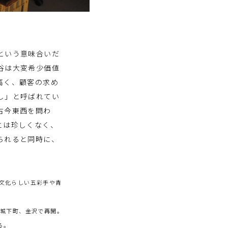
という意味合いだ
谷は大変希少価値
高く、顧客の求め
し」と呼ばれてい
古今東西を問わ
とは珍しくなく、
られると同時に、
石文化らしい五彩手や青
の城下町、金沢で再開。
る。