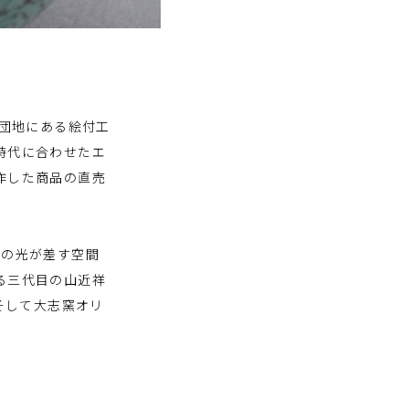
団地にある絵付工
時代に合わせたエ
作した商品の直売
後の光が差す空間
る三代目の山近祥
そして大志窯オリ