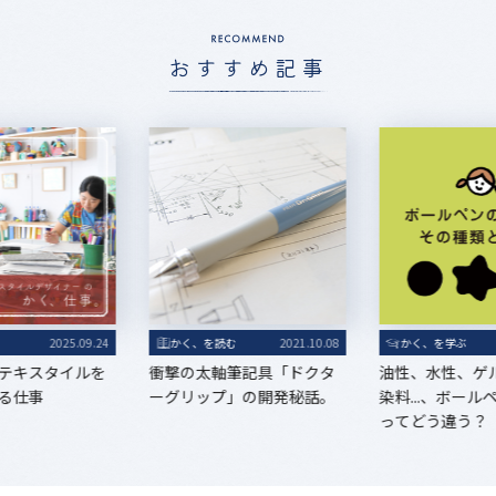
おすすめ記事
る
2025.09.24
かく、を読む
2021.10.08
かく、を学ぶ
テキスタイルを
衝撃の太軸筆記具「ドクタ
油性、水性、ゲ
る仕事
ーグリップ」の開発秘話。
染料...、ボー
ってどう違う？