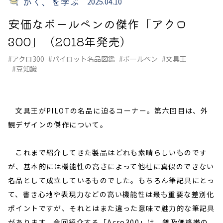
かく、を学ぶ
2025.04.10
安価なボールペンの傑作「アクロ
300」（2018年発売）
#アクロ300
#パイロット名品図鑑
#ボールペン
#文具王
#豆知識
文具王がPILOTの名品に迫るコーナー。第六回目は、外
観デザインの傑作について。
これまで紹介してきた製品はどれも素晴らしいものです
が、基本的には機能性の高さによって他社に真似のできない
名品として成立しているものでした。もちろん筆記具にとっ
て、書き心地や表現力などの高い機能性は最も重要な差別化
ポイントですが、それとはまた違った意味で魅力的な筆記具
があります。今回紹介する「Acro300」は、普及価格帯の