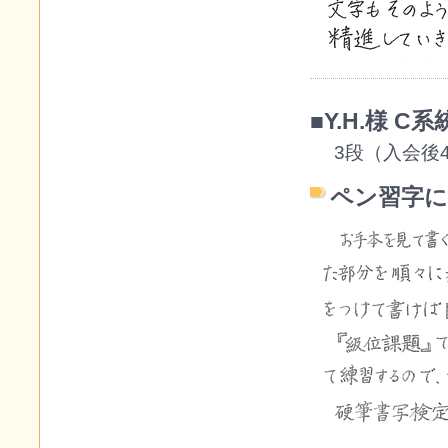
■Y.H.様 
3段（入会後
ペン習字