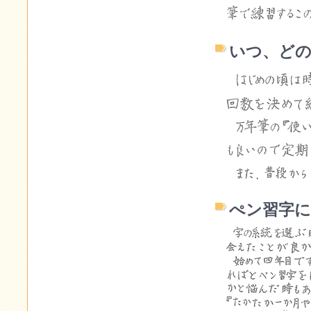
いつ、ど
ぺン習字