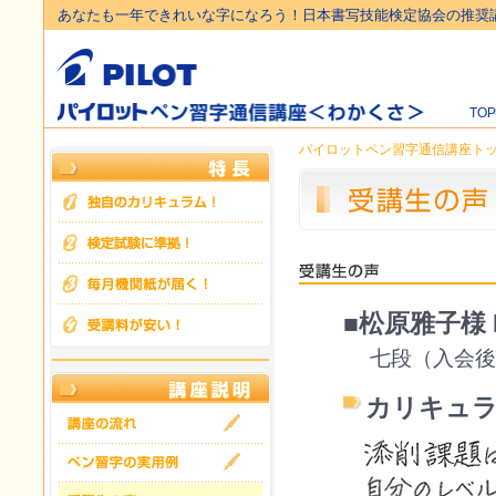
あなたも一年できれいな字になろう！日本書写技能検定協会の推奨
TO
パイロットペン習字通信講座ト
■松原雅子様
七段（入会後
カリキュ