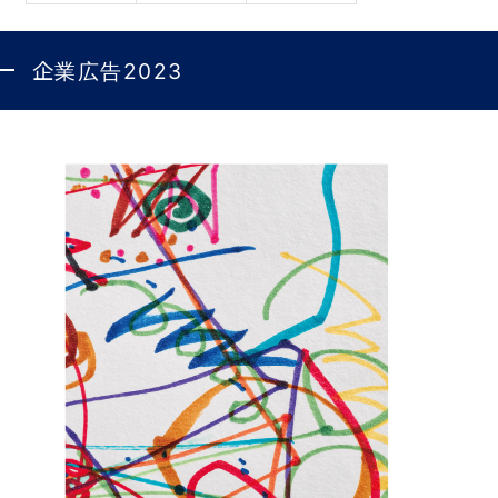
企業広告2023
よくある質問
よくある質問トップ
個人情報保護方針
アクセス情報の取扱いについて
ボールペン
閲覧環境について
シャープペンシル
サイトマップ
万年筆