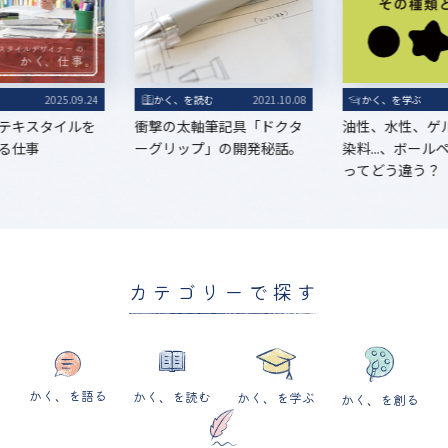
る
2025.09.24
かく、を読む
2021.10.08
かく、を学ぶ
テキスタイルを
衝撃の太軸筆記具「ドクタ
油性、水性、ゲ
る仕事
ーグリップ」の開発秘話。
染料...、ボー
ってどう違う？
カテゴリーで探す
かく、を語る
かく、を読む
かく、を学ぶ
かく、を創る