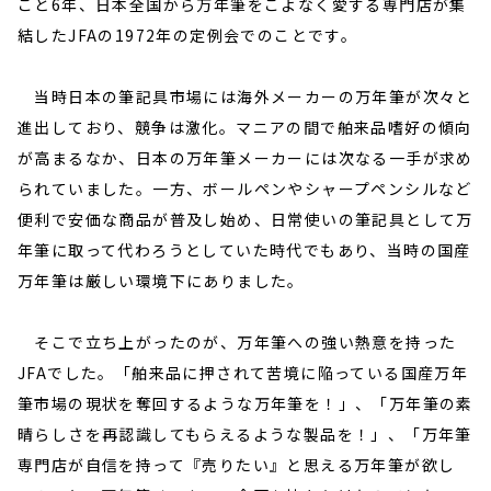
こと6年、日本全国から万年筆をこよなく愛する専門店が集
結したJFAの1972年の定例会でのことです。
当時日本の筆記具市場には海外メーカーの万年筆が次々と
進出しており、競争は激化。マニアの間で舶来品嗜好の傾向
が高まるなか、日本の万年筆メーカーには次なる一手が求め
られていました。一方、ボールペンやシャープペンシルなど
便利で安価な商品が普及し始め、日常使いの筆記具として万
年筆に取って代わろうとしていた時代でもあり、当時の国産
万年筆は厳しい環境下にありました。
そこで立ち上がったのが、万年筆への強い熱意を持った
JFAでした。「舶来品に押されて苦境に陥っている国産万年
筆市場の現状を奪回するような万年筆を！」、「万年筆の素
晴らしさを再認識してもらえるような製品を！」、「万年筆
専門店が自信を持って『売りたい』と思える万年筆が欲し