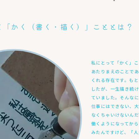
て「かく（書く・描く）」こととは？
私にとって「かく」こ
あたりまえのことであ
くれる存在です。もと
したが、一生描き続
ていました。そんなに
仕事にはできない、
なくちゃいけないんだ
働くようになってから
みたんですけど、「人