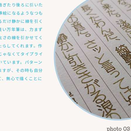
過ぎたり後ろに引いた
挿絵になるようなつも
るだけ静かに線を引く
良い万年筆は、力まず
太さの線を引かせてく
たらしてくれます。作
じゃなくてタイプライ
いています。パターン
ますが、その時も自分
て、無心で描くことに