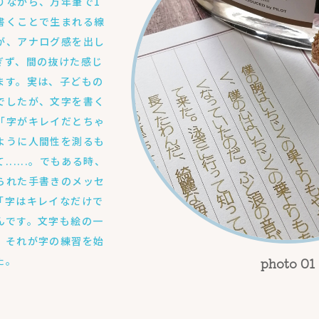
りながら、万年筆で1
書くことで生まれる線
が、アナログ感を出し
ぎず、間の抜けた感じ
ます。実は、子どもの
でしたが、文字を書く
「字がキレイだとちゃ
ように人間性を測るも
.....。でもある時、
られた手書きのメッセ
「字はキレイなだけで
んです。文字も絵の一
、それが字の練習を始
た。