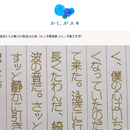
具たちの魅力が創造力の源［もこ字練習帳 さん / 手書き文字］