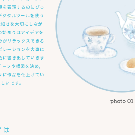
観を表現するのにぴっ
デジタルツールを使う
繊細さを大切にしなが
の始まりはアイデアを
分がリラックスできる
ピレーションを大事に
紙に書き出していきま
チーフや構図を決め,
々に作品を仕上げてい
も楽しいです。
アは