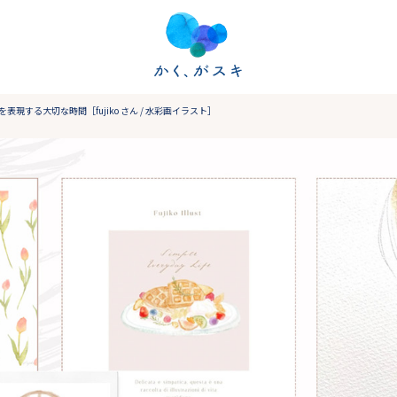
現する大切な時間［fujiko さん / 水彩画イラスト］