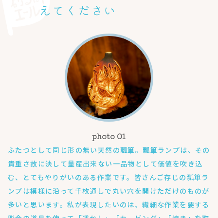
えてください
ふたつとして同じ形の無い天然の瓢箪。瓢箪ランプは、その
貴重さ故に決して量産出来ない一品物として価値を吹き込
む、とてもやりがいのある作業です。皆さんご存じの瓢箪ラ
ンプは模様に沿って千枚通しで丸い穴を開けただけのものが
多いと思います。私が表現したいのは、繊細な作業を要する
彫金の道具を使って「透かし」「カービング」「焼き」を取