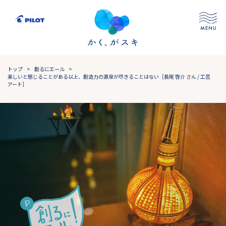
トップ
>
創るにエール
>
楽しいと感じることがある以上、創造力の源泉が尽きることはない［長尾 啓介 さん / 工芸
アート］