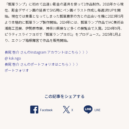
「瓢箪ランプ」に初めて出逢い彫金の道具を使って1作品制作。2018年から現
在、彫金デザイン画の延長でSNS用にペン画イラスト作成し毎週1枚UPを開
始。現在では貴重となってしまった瓢箪農家の方との出会いを機に2023年5月
より本格的に瓢箪ランプ製作開始。2024年には、瓢箪ランプ作品でIAC美術会
湘南工芸展、伊勢原市展、神奈川県展など多くの展覧会で入賞。2024年9月、
ピラティスライフヨガで「瓢箪ランプヨガ1」をプロデュース。2025年1月よ
り、エクシブ箱根離宮で作品を販売開始。
長尾 啓介 さんのInstagram アカウントはこちら 〉〉〉
@ ksk.ngo
長尾 啓介 さんのポートフォリオはこちら 〉〉〉
ポートフォリオ
この記事をシェアする
X
Facebook
LINE