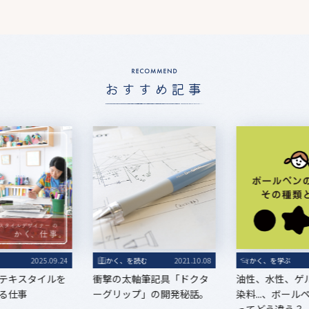
おすすめ記事
る
2025.09.24
かく、を読む
2021.10.08
かく、を学ぶ
テキスタイルを
衝撃の太軸筆記具「ドクタ
油性、水性、ゲ
る仕事
ーグリップ」の開発秘話。
染料...、ボー