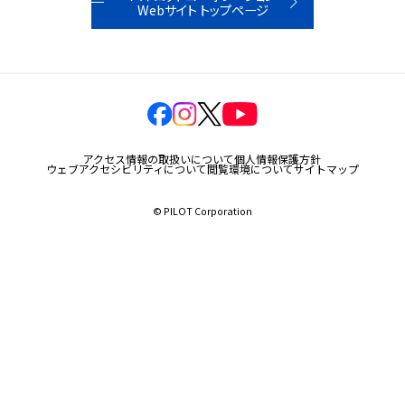
Webサイト トップページ
玩具
宝飾
産業資材
その他新規商材
アクセス情報の取扱いについて
個人情報保護方針
ウェブアクセシビリティについて
閲覧環境について
サイトマップ
© PILOT Corporation
企業情報
企業情報TOP
会社情報
IR情報
サステナビリティ情報