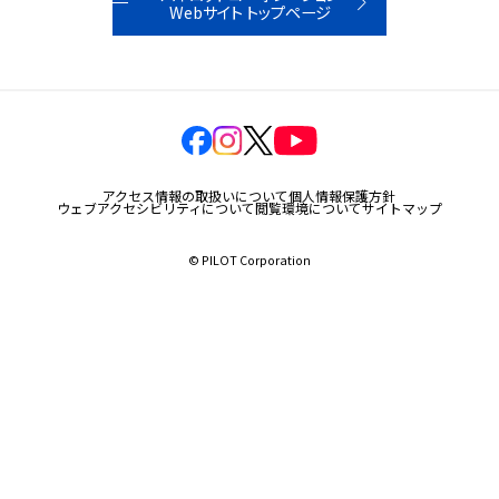
Webサイト トップページ
玩具
宝飾
産業資材
その他新規商材
アクセス情報の取扱いについて
個人情報保護方針
ウェブアクセシビリティについて
閲覧環境について
サイトマップ
© PILOT Corporation
企業情報
企業情報TOP
会社情報
IR情報
サステナビリティ情報