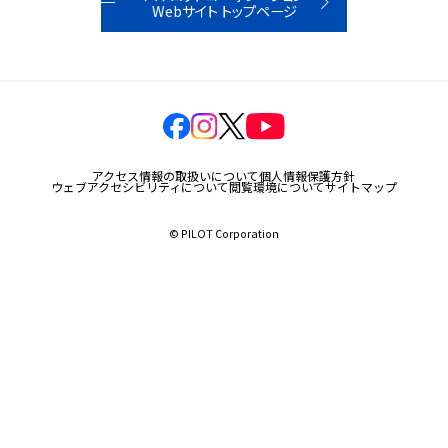
Webサイト トップページ
玩具
宝飾
産業資材
その他新規商材
アクセス情報の取扱いについて
個人情報保護方針
ウェブアクセシビリティについて
閲覧環境について
サイトマップ
© PILOT Corporation
企業情報
企業情報TOP
会社情報
IR情報
サステナビリティ情報