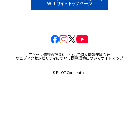
Webサイト トップページ
玩具
宝飾
産業資材
その他新規商材
アクセス情報の取扱いについて
個人情報保護方針
ウェブアクセシビリティについて
閲覧環境について
サイトマップ
© PILOT Corporation
企業情報
企業情報TOP
会社情報
IR情報
サステナビリティ情報