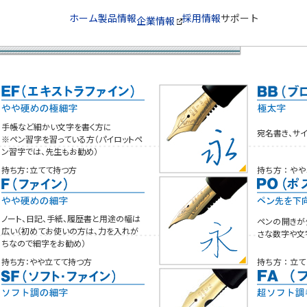
ホーム
製品情報
採用情報
サポート
企業情報
手帳など細かい文字を書く方に
宛名書き、サ
※ペン習字を習っている方（パイロットペ
ン習字では、先生もお勧め）
持ち方：やや
持ち方：立てて持つ方
ノート、日記、手紙、履歴書と用途の幅は
ペンの開きが
広い（初めてお使いの方は、力を入れが
さな数字や文
ちなので細字をお勧め）
持ち方：やや立てて持つ方
持ち方：立て