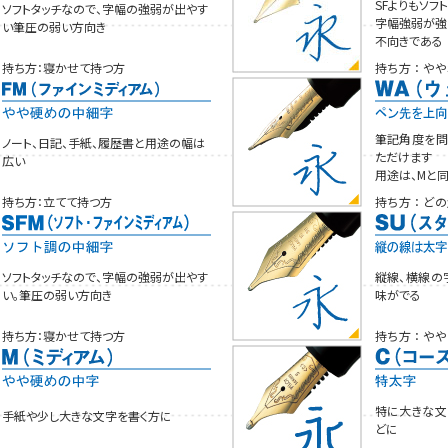
SFよりもソフ
ソフトタッチなので、字幅の強弱が出やす
字幅強弱が強
い筆圧の弱い方向き
不向きである
持ち方：寝かせて持つ方
持ち方：やや
筆記角度を問
ノート、日記、手紙、履歴書と用途の幅は
ただけます
広い
用途は、Mと
持ち方：立てて持つ方
持ち方：どの
ソフトタッチなので、字幅の強弱が出やす
縦線、横線の
い。筆圧の弱い方向き
味がでる
持ち方：寝かせて持つ方
持ち方：やや
特に大きな文
手紙や少し大きな文字を書く方に
どに