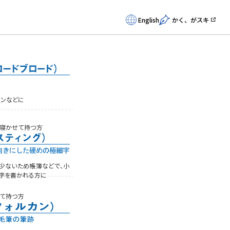
English
かく、がスキ
インなどに
寝かせて持つ方
少ないため帳簿などで、小
字を書かれる方に
て持つ方