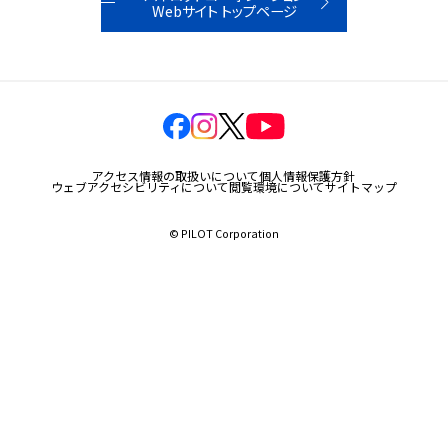
Webサイト トップページ
玩具
宝飾
産業資材
その他新規商材
アクセス情報の取扱いについて
個人情報保護方針
ウェブアクセシビリティについて
閲覧環境について
サイトマップ
© PILOT Corporation
企業情報
企業情報TOP
会社情報
IR情報
サステナビリティ情報