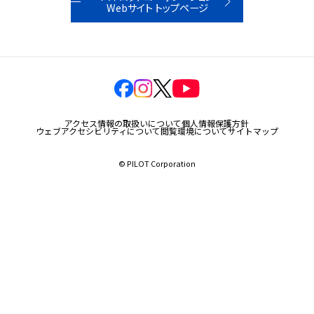
Webサイト トップページ
玩具
宝飾
産業資材
その他新規商材
アクセス情報の取扱いについて
個人情報保護方針
ウェブアクセシビリティについて
閲覧環境について
サイトマップ
© PILOT Corporation
企業情報
企業情報TOP
会社情報
IR情報
サステナビリティ情報