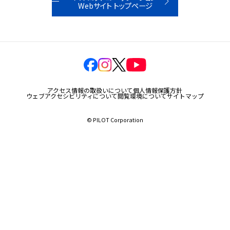
Webサイト トップページ
玩具
宝飾
産業資材
その他新規商材
アクセス情報の取扱いについて
個人情報保護方針
ウェブアクセシビリティについて
閲覧環境について
サイトマップ
© PILOT Corporation
企業情報
企業情報TOP
会社情報
IR情報
サステナビリティ情報