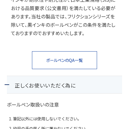
おける品質要求（公文書用）を満たしている必要が
玩具
あります。当社の製品では、フリクションシリーズを
宝飾
除いて、黒インキのボールペンがこの条件を満たし
ておりますのでおすすめいたします。
産業資材
その他新規商材
ボールペンの
QA一覧
企業情報
正しくお使いいただく為に
企業情報
会社情報
ボールペン取扱いの注意
IR情報
筆記以外には使用しないでください。
サステナビリティ情報
幼児の手の届く所に置かないでください。