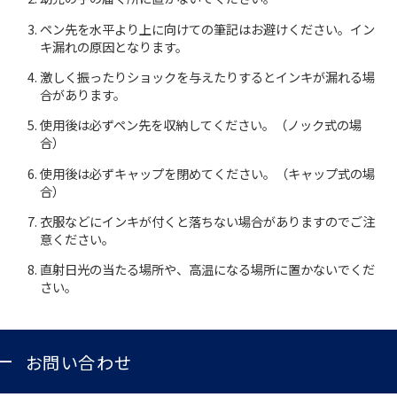
ペン先を水平より上に向けての筆記はお避けください。イン
お知らせ
キ漏れの原因となります。
激しく振ったりショックを与えたりするとインキが漏れる場
プレスリリース・新製品情報
合があります。
パイロットのパーパス
使用後は必ずペン先を収納してください。（ノック式の場
合）
ピックアップ
使用後は必ずキャップを閉めてください。（キャップ式の場
合）
衣服などにインキが付くと落ちない場合がありますのでご注
採用情報
意ください。
直射日光の当たる場所や、高温になる場所に置かないでくだ
サポート
さい。
よくある質問
お問い合わせ
お問い合わせ