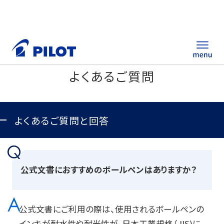
よくあるご質問
ホーム
製品情報
よくあるご質問と回答
筆記具・ステーショナリー
公式文書におすすめのボールペンはありますか？
替え芯サイト
総合カタログ
公式文書にご利用の際は、使用されるボールペンの
ノベルティ商品
インキが耐水性や耐光性が、日本工業規格（JIS)に