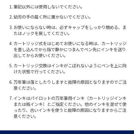
筆記以外には使用しないでください。
お知らせ
幼児の手の届く所に置かないでください。
お使いにならない時は、必ずキャップをしっかり閉める、ま
プレスリリース・新製品情報
たはノックを戻してください。
パイロットのパーパス
カートリッジ式をはじめてお使いになる時は、カートリッジ
を差し込んでから指で静かにつまんでペン先にインキを送り
ピックアップ
出してからお使いください。
カートリッジ交換はインキがこぼれないようにペンを上に向
けた状態で行ってください。
採用情報
万年筆は落としたりしますと故障の原因となりますのでご注
意ください。
サポート
インキはパイロットの万年筆用インキ（カートリッジインキ
または瓶インキ）とご指定ください。他のインキを混ぜて使
ったり、古いインキを使うと故障の原因になりますからご注
よくある質問
意ください。
お問い合わせ