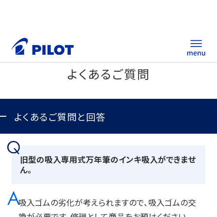
よくあるご質問
ホーム
製品情報
よくあるご質問と回答
筆記具・ステーショナリー
旧型の吸入専用式万年筆のインキ吸入ができませ
替え芯サイト
ん。
総合カタログ
吸入ゴムの劣化が考えられますので、吸入ゴムの交
ノベルティ商品
換が必要です。修理として商品をお預けください。