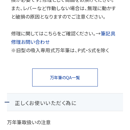
また、レバーなど作動しない場合は、無理に動かす
玩具
と破損の原因となりますのでご注意ください。
宝飾
修理に関してはこちらをご確認ください。→
筆記具
産業資材
修理お問い合わせ
その他新規商材
※旧型の吸入専用式万年筆は、P式・S式を除く
企業情報
万年筆の
QA一覧
企業情報
正しくお使いいただく為に
会社情報
IR情報
万年筆取扱いの注意
サステナビリティ情報