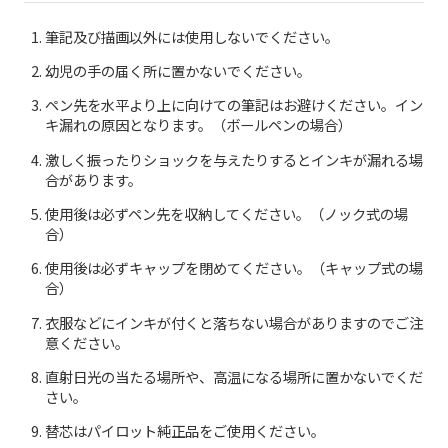
筆記及び描画以外には使用しないでください。
お知らせ
幼児の手の届く所に置かないでください。
プレスリリース・新製品情報
ペン先を水平より上に向けての筆記はお避けください。イン
キ漏れの原因となります。（ボールペンの場合）
パイロットのパーパス
激しく振ったりショックを与えたりするとインキが漏れる場
合があります。
ピックアップ
使用後は必ずペン先を収納してください。（ノック式の場
合）
採用情報
使用後は必ずキャップを閉めてください。（キャップ式の場
合）
サポート
衣服などにインキが付くと落ちない場合がありますのでご注
意ください。
よくある質問
直射日光の当たる場所や、高温になる場所に置かないでくだ
さい。
お問い合わせ
替芯はパイロット純正品をご使用ください。