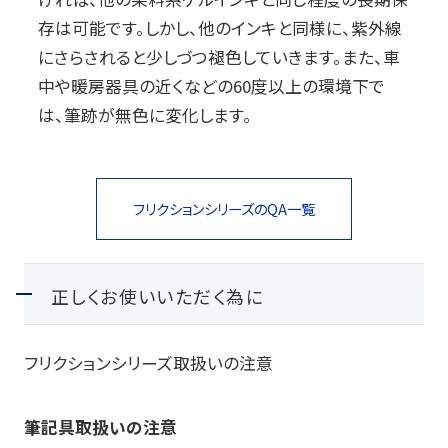
存は可能です。しかし、他のインキと同様に、紫外線
玩具
にさらされると少しづつ褪色していきます。また、車
宝飾
中や暖房器具の近くなどの60度以上の環境下で
は、筆跡が無色に変化します。
産業資材
その他新規商材
フリクションシリーズの
QA一覧
企業情報
正しくお使いいただく為に
企業情報
会社情報
フリクションシリーズ取扱いの注意
IR情報
筆記具取扱いの注意
サステナビリティ情報