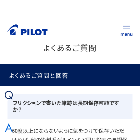
よくあるご質問
ホーム
製品情報
よくあるご質問と回答
筆記具・ステーショナリー
フリクションで書いた筆跡は長期保存可能です
替え芯サイト
か？
総合カタログ
60度以上にならないように気をつけて保存いただ
ノベルティ商品
ければ、他の染料系ゲルインキと同じ程度の長期保