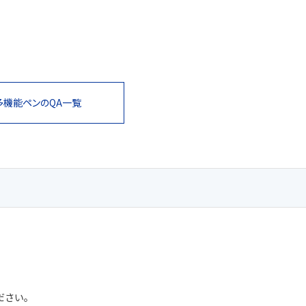
多機能ペンの
QA一覧
ださい。