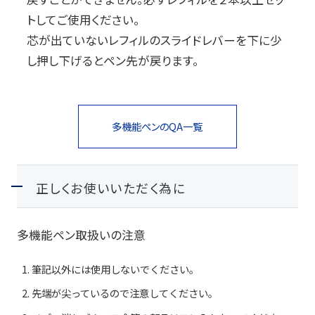
トしてご使用ください。
玩具
芯が出ていないレフィルのスライドレバーを下に少
宝飾
し押し下げるとペン先が戻ります。
産業資材
その他新規商材
多機能ペンの
QA一覧
企業情報
正しくお使いいただく為に
企業情報
多機能ペン取扱いの注意
会社情報
筆記以外には使用しないでください。
IR情報
先端が尖っているので注意してください。
サステナビリティ情報