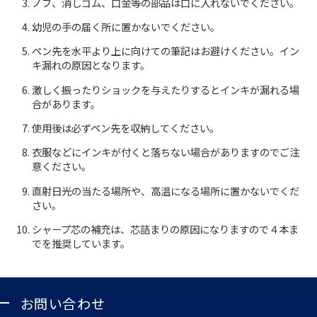
ノブ、消しゴム、口金等の部品は口に入れないでください。
幼児の手の届く所に置かないでください。
お知らせ
ペン先を水平より上に向けての筆記はお避けください。イン
キ漏れの原因となります。
プレスリリース・新製品情報
激しく振ったりショックを与えたりするとインキが漏れる場
パイロットのパーパス
合があります。
使用後は必ずペン先を収納してください。
ピックアップ
衣服などにインキが付くと落ちない場合がありますのでご注
意ください。
採用情報
直射日光の当たる場所や、高温になる場所に置かないでくだ
さい。
サポート
シャープ芯の補充は、芯詰まりの原因になりますので４本ま
でを推奨しています。
よくある質問
お問い合わせ
お問い合わせ