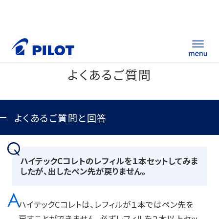
よくあるご質問
ホーム
製品情報
よくあるご質問と回答
筆記具・ステーショナリー
ハイテックCコレトのレフィルを１本セットしてみま
替え芯サイト
したが、出したペン先が戻りません。
総合カタログ
ハイテックCコレトは、レフィルが１本ではペン先を
ノベルティ商品
戻すことができません。必ずレフィルを２本以上セッ