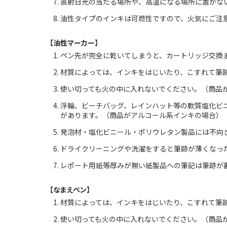
直射日光の当たる場所や、高温になる場所に置かな
油性タイプのインキは可燃性ですので、火気にご注
【油性マーカー】
ペン先が完全に乾いてしまうと、カートリッジ交換
材質によっては、インキをはじいたり、こすれて筆
使い切っても火の中に入れないでください。（商品
浮輪、ビーチバッグ、レインハット等の軟質塩化ビ
があります。（商品がアルコール系インキの場合）
発泡材・塩化ビニール・ポリウレタン製品には不向
ドライクリーニングや洗濯をすると筆跡が薄くなっ
レポート用紙等厚みが無い紙製品への筆記は筆跡が
【なまえペン】
材質によっては、インキをはじいたり、こすれて筆
使い切っても火の中に入れないでください。（商品