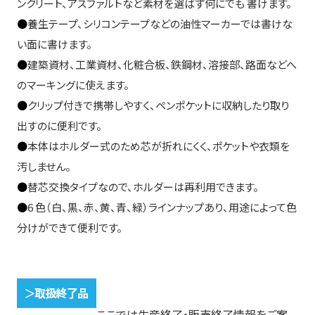
ンクリート、アスファルトなど素材を選ばず何にでも 書けます。
●
養生テープ、シリコンテープなどの油性マーカーでは書けな
い面に書けます。
●
建築資材、工業資材、化粧合板、鉄鋼材、溶接部、路面などへ
のマーキングに使えます。
●
クリップ付きで携帯しやすく、ペンポケットに収納したり取り
出すのに便利です。
●
本体はホルダー式のため芯が折れにくく、ポケットや衣類を
汚しません。
●
替芯交換タイプなので、ホルダーは再利用できます。
●
6 色（白、黒、赤、黄、青、緑）ラインナップあり、用途によって色
分けができて便利です。
ここでは生産終了・販売終了情報をご案