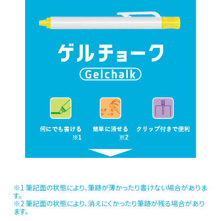
玩具
宝飾
産業資材
その他新規商材
企業情報
企業情報TOP
会社情報
※1 筆記面の状態により、筆跡が薄かったり書けない場合がありま
す。
IR情報
※2 筆記面の状態により、消えにくかったり筆跡が残る場合があり
ます。
サステナビリティ情報