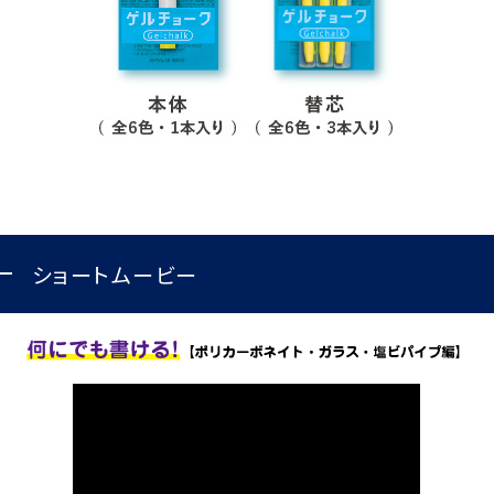
筆記具修理
使用説明書
使い方動画
かく、がスキ
English
ショートムービー