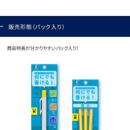
お知らせ
販売形態（パック入り）
プレスリリース・新製品情報
パイロットのパーパス
商品特長が分かりやすいパック入り！
ピックアップ
採用情報
サポート
よくある質問
お問い合わせ