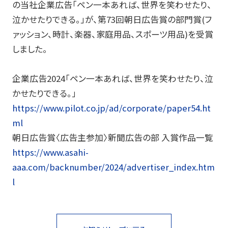
の当社企業広告「ペン一本あれば、世界を笑わせたり、
玩具
泣かせたりできる。」が、第73回朝日広告賞の部門賞(フ
ァッション、時計、楽器、家庭用品、スポーツ用品)を受賞
宝飾
しました。
産業資材
企業広告2024「ペン一本あれば、世界を笑わせたり、泣
その他新規商材
かせたりできる。」
https://www.pilot.co.jp/ad/corporate/paper54.ht
企業情報
ml
朝日広告賞〈広告主参加〉新聞広告の部 入賞作品一覧
https://www.asahi-
企業情報TOP
aaa.com/backnumber/2024/advertiser_index.htm
l
会社情報
IR情報
サステナビリティ情報