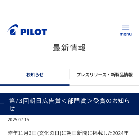
最新情報
ホーム
製品情報
お知らせ
プレスリリース・新製品情報
筆記具・ステーショナリー
第73回朝日広告賞＜部門賞＞受賞のお知ら
替え芯サイト
せ
総合カタログ
2025.07.15
ノベルティ商品
昨年11月3日(文化の日)に朝日新聞に掲載した2024年