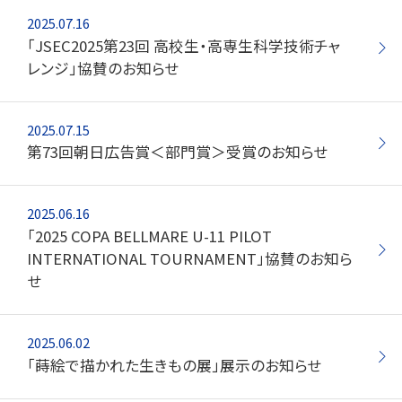
筆記具修理
2025.07.16
「JSEC2025第23回 高校生・高専生科学技術チャ
使用説明書
レンジ」協賛のお知らせ
使い方動画
2025.07.15
第73回朝日広告賞＜部門賞＞受賞のお知らせ
かく、がスキ
English
2025.06.16
「2025 COPA BELLMARE U-11 PILOT
INTERNATIONAL TOURNAMENT」協賛のお知ら
せ
2025.06.02
「蒔絵で描かれた生きもの展」展示のお知らせ