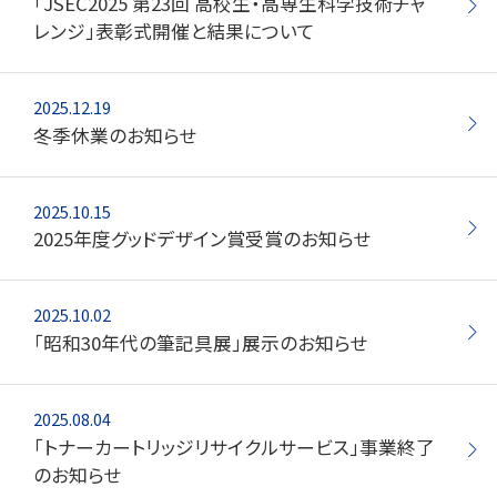
「JSEC2025 第23回 高校生・高専生科学技術チャ
レンジ」表彰式開催と結果について
玩具
宝飾
2025.12.19
冬季休業のお知らせ
産業資材
その他新規商材
2025.10.15
2025年度グッドデザイン賞受賞のお知らせ
企業情報
2025.10.02
企業情報TOP
「昭和30年代の筆記具展」展示のお知らせ
会社情報
2025.08.04
IR情報
「トナーカートリッジリサイクルサービス」事業終了
のお知らせ
サステナビリティ情報