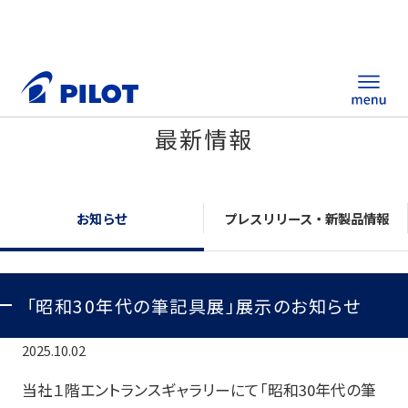
最新情報
ホーム
製品情報
お知らせ
プレスリリース・新製品情報
筆記具・ステーショナリー
「昭和30年代の筆記具展」展示のお知らせ
替え芯サイト
総合カタログ
2025.10.02
ノベルティ商品
当社１階エントランスギャラリーにて「昭和
30
年代の筆