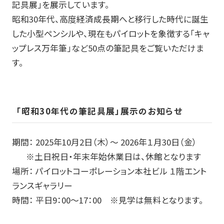
記具展」を展示しています。
玩具
昭和30年代、高度経済成長期へと移行した時代に誕生
した小型ペンシルや、現在もパイロットを象徴する「キャ
宝飾
ップレス万年筆」など
50
点の筆記具をご覧いただけま
す。
産業資材
その他新規商材
「昭和
30
年代の筆記具展」展示のお知らせ
企業情報
期間：
2025
年
10
月
2
日（木）～
2026年
１月
30
日（金）
企業情報TOP
※土日祝日・年末年始休業日は、休館となります
場所： パイロットコーポレーション本社ビル １階エント
会社情報
ランスギャラリー
時間： 平日
9
：
00
～
17
：
00
※
見学は無料となります。
IR情報
サステナビリティ情報