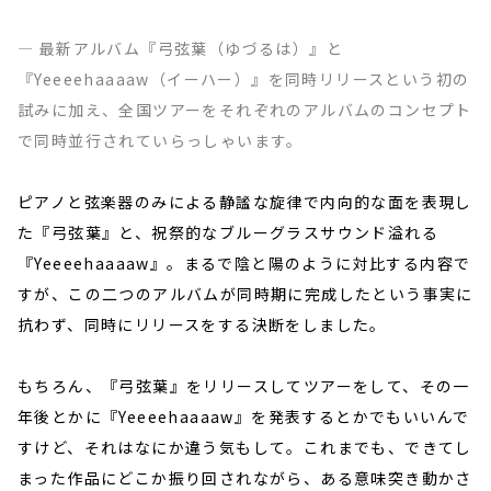
― 最新アルバム『弓弦葉（ゆづるは）』と
『Yeeeehaaaaw（イーハー）』を同時リリースという初の
試みに加え、全国ツアーをそれぞれのアルバムのコンセプト
で同時並行されていらっしゃいます。
ピアノと弦楽器のみによる静謐な旋律で内向的な面を表現し
た『弓弦葉』と、祝祭的なブルーグラスサウンド溢れる
『Yeeeehaaaaw』。まるで陰と陽のように対比する内容で
すが、この二つのアルバムが同時期に完成したという事実に
抗わず、同時にリリースをする決断をしました。
もちろん、『弓弦葉』をリリースしてツアーをして、その一
年後とかに『Yeeeehaaaaw』を発表するとかでもいいんで
すけど、それはなにか違う気もして。これまでも、できてし
まった作品にどこか振り回されながら、ある意味突き動かさ