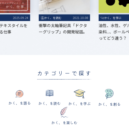
る
2025.09.24
かく、を読む
2021.10.08
かく、を学ぶ
テキスタイルを
衝撃の太軸筆記具「ドクタ
油性、水性、ゲ
る仕事
ーグリップ」の開発秘話。
染料...、ボー
ってどう違う？
カテゴリーで探す
かく、を語る
かく、を読む
かく、を学ぶ
かく、を創る
かく、を楽しむ