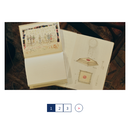
1
2
3
>