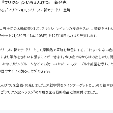
 『フリクションいろえんぴつ』 新発売
る。「フリクション」シリーズに新カテゴリー登場
は、当社初の木軸鉛筆として、フリクションインキの技術を活かし、筆跡をきれ
 ト：1,050円／1本：105円）を12月10日（火）より発売します。
」 シリーズの新カテゴリーとして摩擦熱で筆跡を無色にする、これまでにない色
により筆跡をきれい に消すことができます。ぬり絵で枠からはみ出したり、間
いため、リビングルームなどでお使いい ただいてもテーブルや部屋を汚すこ
り器やナイフで削ることができます。
んぴつ』を企画・開発しました。未就学児をメインターゲットとし、ぬり絵やお
と"フリクション・ファン"の育成を図る戦略商品と位置付けました。