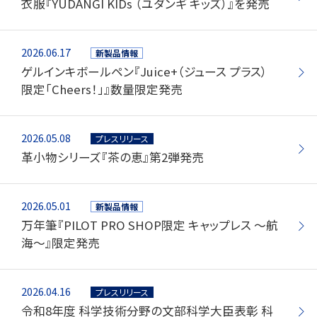
衣服『YUDANGI KIDs （ユダンギ キッズ）』を発売
玩具
2026.06.17
新製品情報
宝飾
ゲルインキボールペン『Juice+（ジュース プラス）
産業資材
限定「Cheers！」』数量限定発売
その他新規商材
2026.05.08
プレスリリース
革小物シリーズ『茶の恵』第2弾発売
企業情報
2026.05.01
新製品情報
企業情報TOP
万年筆『PILOT PRO SHOP限定 キャップレス ～航
海～』限定発売
会社情報
IR情報
2026.04.16
プレスリリース
令和8年度 科学技術分野の文部科学大臣表彰 科
サステナビリティ情報