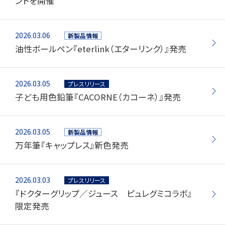
ントを開催
筆記具修理
使用説明書
2026.03.06
新製品情報
油性ボールペン『eterlink（エターリンク）』発売
使い方動画
2026.03.05
プレスリリース
子ども用色鉛筆『CACORNE（カコーネ）』発売
かく、がスキ
English
2026.03.05
新製品情報
万年筆『キャップレス』新色発売
2026.03.03
プレスリリース
『ドクターグリップ／ジュース ピュレグミコラボ』
限定発売