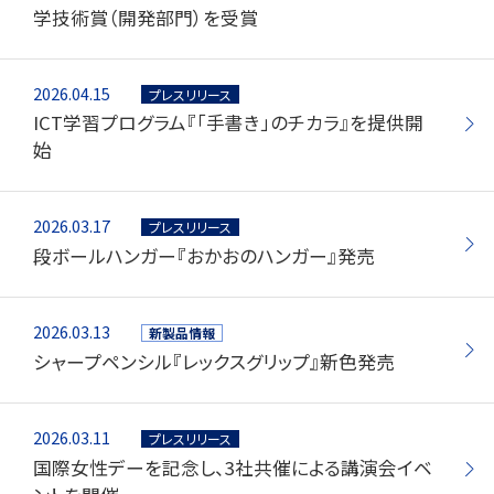
学技術賞（開発部門）を受賞
お知らせ
2026.04.15
プレスリリース
プレスリリース・新製品情報
ICT学習プログラム『「手書き」のチカラ』を提供開
始
パイロットのパーパス
ピックアップ
2026.03.17
プレスリリース
段ボールハンガー『おかおのハンガー』発売
採用情報
2026.03.13
新製品情報
サポート
シャープペンシル『レックスグリップ』新色発売
よくある質問
2026.03.11
プレスリリース
お問い合わせ
国際女性デーを記念し、3社共催による講演会イベ