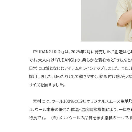
『
YUDANGI KIDs
』は、
2025
年
2
月に発売した、“創造は心
です。大人向け「
YUDANGI
」の、柔らかな着心地と“きちん
日常に自然となじむアイテムをラインアップしました。また
採用しました。ゆったりとして動きやすく、締め付け感が少な
サイズを揃えました。
素材には、ウール
100
％の当社オリジナルスムース生地「
え、ウール本来の優れた体温・湿度調節機能により、一年を
特長です。
（※）メリノウールの品質を示す指標の一つで、