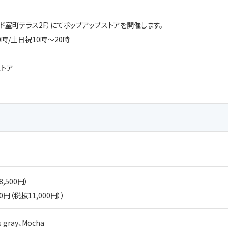
ド室町テラス2F）にてポップアップストアを開催します。
0
時
/
土日祝
10
時～
20
時
ストア
8,500
円）
0
円（税抜
11,000
円））
 gray
、
Mocha