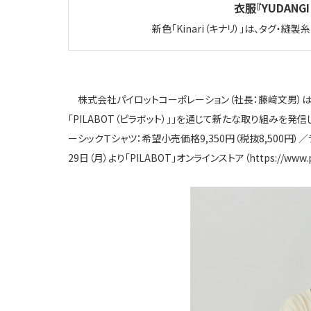
衣服『YUDANG
新色「
Kinari
（キナリ）」は、タグ・縫製
株式会社パイロットコーポレーション（社長：藤﨑文男）
「
PILABOT
（ピラボット）」」を通じて新たな取り組みを発信
ーシックＴシャツ：希望小売価格
9,350
円（税抜
8,500
円）／
29
日（月）より「
PILABOT
」オンラインストア（
https://www.p