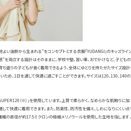
地よい油断から生まれる”をコンセプトとする衣服「YUDANGI」のキッズライ
と感”を両立する設計はそのままに、学校や塾、習い事、おでかけなど、子どもの
、育ち盛りの子どもが長く着用できるよう、全体にゆとりを持たせたサイズ設計
いため、
1
日を通して快適に過ごすことができます。サイズは
120
、
130
、
140
の
SUPER120
（※）」を使用しています。上質で柔らかく、なめらかな肌触りに加
通して快適に着用できます。また、防臭性、防汚性を備え、しわになりにくい点
繊維の直径が約17.5ミクロンの極細メリノウールを使用した生地を指します 