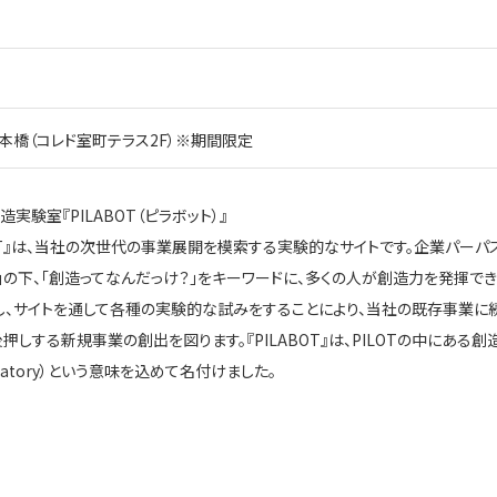
本橋（コレド室町テラス2F）※期間限定
造実験室『
PILABOT
（ピラボット）』
T
』は、当社の次世代の事業展開を模索する実験的なサイトです。企業パーパ
」の下、「創造ってなんだっけ？」をキーワードに、多くの人が創造力を発揮でき
案し、サイトを通して各種の実験的な試みをすることにより、当社の既存事業に
後押しする新規事業の創出を図ります。『
PILABOT
』は、
PILOT
の中にある創
atory
）という意味を込めて名付けました。