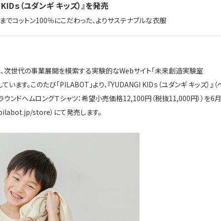
I KIDｓ（ユダンギ キッズ）』を発売
糸までコットン
100
％にこだわった、よりサステナブルな衣服
は、次世代の事業展開を模索する実験的な
Web
サイト「未来創造実験室
しています。このたび「
PILABOT
」より、『
YUDANGI KID
ｓ（ユダンギ キッズ）』（
ラウンドヘムロングＴシャツ：希望小売価格
12,100
円（税抜
11,000
円））を
6
ilabot.jp/store
）にて発売します。