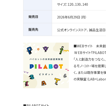
サイズ：
120
、
130
､
140
発売日
2026年6月29日（月）
販売先
公式オンラインストア、 誠品生活日
■
WEB
サイト 未来創
W EBサイト『
PILABO
「人と創造力をつなぐ。
るモノ・コト・場を提
く、または既存事業を
の実験室（
LAB=Labor
■
PILABOT
サイト