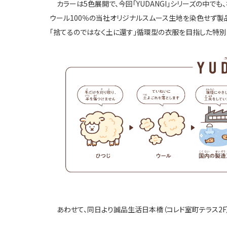
カラーは
5
色展開で、今回「
YUDANGI
」シリーズの中でも
ウール
100
％の当社オリジナルスムース生地を染色せず製
「捨てるのではなく土に還す」循環型の衣服を目指した特別
あわせて、同日より誠品生活日本橋（コレド室町テラス2F