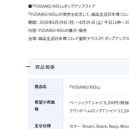
■『
YUDANGI KID
ｓ』ポップアップストア
『
YUDANGI KIDs
』の発売を記念して、誠品生活日本橋（コレ
期間：
2026
年
6
月
29
日（月）～8月29 日（土） 平日
11
時～
2
内容：
YUDANGI K
IDs
の展示・販売
会場：誠品生活日本橋（コレド室町テラス2F）ポップアップ
商品概要
商品名
『YUDANGI KIDs』
希望小売価
ベーシックＴシャツ：
9,350
円（税抜
格
ラウンドヘムロングＴシャツ：
12,10
主な仕様
カラー：
Kinari
、
Black
、
Navy
、
Moss