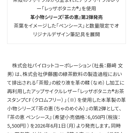
ー「レッザボタニカ®」を使用
玩具
革小物シリーズ『茶の恵』第2弾発売
宝飾
茶葉をイメージした「ペンシース」と数量限定でオ
リジナルデザイン筆記具を展開
産業資材
その他新規商材
株式会社パイロットコーポレーション（社長：藤﨑 文
企業情報
男）は、株式会社伊藤園の緑茶飲料の製造過程におい
て排出される「茶殻」の絞り液を革の鞣（なめ）し加工に
企業情報TOP
再利用したアップサイクルレザー「レッザボタニカ
®
お茶
スタンプ
CF
（クロムフリー）」（※）を使用した本革製の革
会社情報
小物シリーズ『茶の恵（ちゃのめぐみ）』の第
2
弾として、
『茶の恵 ペンシース』（希望小売価格：
6,050
円（税抜：
IR情報
5,500
円））を
2026
年
6
月
1
日（月）より発売します。同時
サステナビリティ情報