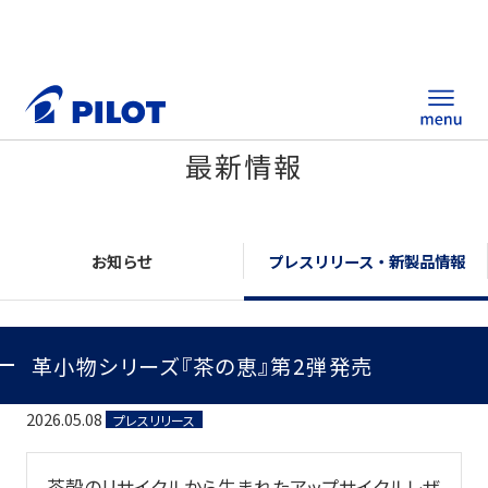
最新情報
ホーム
製品情報
お知らせ
プレスリリース・新製品情報
筆記具・ステーショナリー
革小物シリーズ『茶の恵』第2弾発売
替え芯サイト
総合カタログ
2026.05.08
プレスリリース
ノベルティ商品
茶殻のリサイクルから生まれたアップサイクルレザ