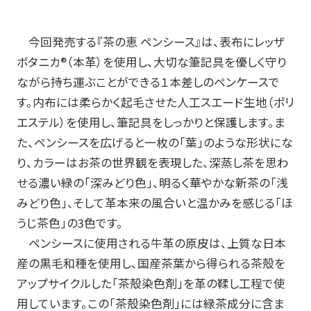
筆記具修理
今回発売する『茶の恵 ペンシース』は、表布にレッザ
使用説明書
ボタニカ
®
（本革）を使用し、大切な筆記具を優しく守り
使い方動画
ながら持ち運ぶことができる１本差しのペンケースで
す。内布には柔らかく起毛させた人工スエード生地（ポリ
エステル）を使用し、筆記具をしっかりと保護します。ま
た、ペンシースを広げると一枚の「葉」のような形状にな
かく、がスキ
English
り、カラーはお茶の世界観を表現した、深蒸し茶を思わ
せる濃い緑の「深みどり色」、明るく華やかな新茶の「浅
みどり色」、そして革本来の風合いと温かみを感じる「ほ
うじ茶色」の
3
色です。
ペンシースに使用される牛革の原皮は、上質な日本
産の黒毛和種を使用し、国産茶葉から得られる茶殻を
アップサイクルした「茶殻染色剤」を革の鞣し工程で使
用しています。この「茶殻染色剤」には緑茶成分に含ま