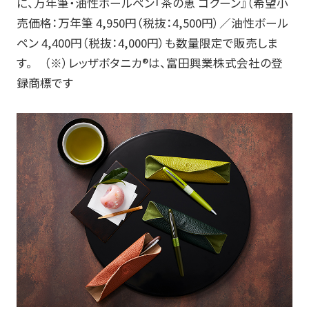
に、万年筆・油性ボールペン『茶の恵 コクーン』（希望小
売価格：万年筆
4,950
円（税抜：
4,500
円）／油性ボール
お知らせ
ペン
4,400
円（税抜：
4,000
円）も数量限定で販売しま
す。 （※）レッザボタニカ
®
は、富田興業株式会社の登
プレスリリース・新製品情報
録商標です
パイロットのパーパス
ピックアップ
採用情報
サポート
よくある質問
お問い合わせ