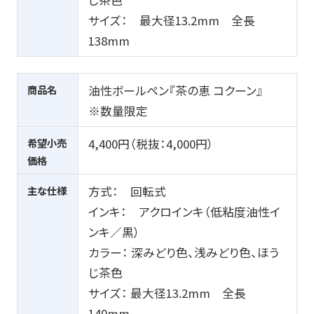
サイズ： 最大径
13.2mm
全長
138mm
商品名
油性ボールペン『茶の恵 コクーン』
※数量限定
希望小売
4,400円（税抜：
4,000
円）
価格
主な仕様
方式： 回転式
インキ： アクロインキ（低粘度油性イ
ンキ／黒）
カラー： 深みどり色、浅みどり色、ほう
じ茶色
サイズ： 最大径
13.2mm
全長
140mm