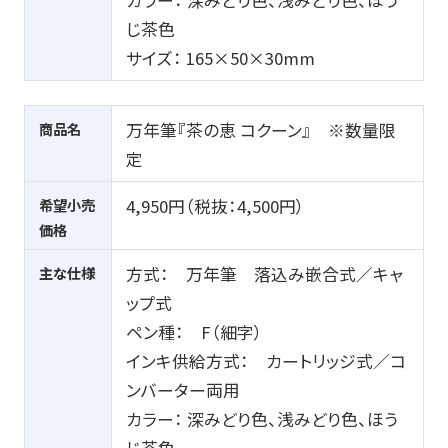
じ茶色
サイズ：
165
×
50
×
30mm
商品名
万年筆『茶の恵 コクーン』 ※数量限
定
希望小売
4,950円（税抜：
4,500
円）
価格
主な仕様
方式： 万年筆 落込み嵌合式／キャ
ップ式
ペン種：
F
（細字）
インキ供給方式： カートリッジ式／コ
ンバーター両用
カラー： 深みどり色、浅みどり色、ほう
じ茶色