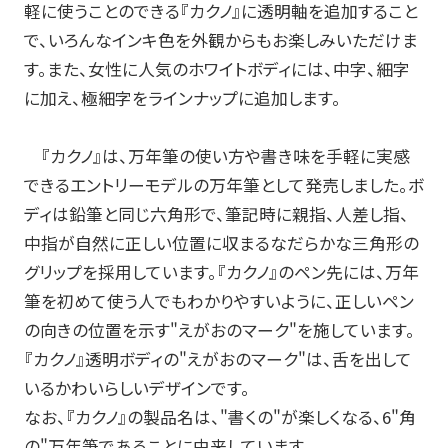
軽に使うことのできる『カクノ』に透明軸を追加すること
筆記具修理
で、いろんなインキ色を外観からもお楽しみいただけま
使用説明書
す。また、女性に人気のホワイトボディには、中字、細字
に加え、極細字をラインナップに追加します。
使い方動画
『カクノ』は、万年筆の使い方や書き味を手軽に実感
できるエントリーモデルの万年筆として発売しました。ボ
かく、がスキ
English
ディは鉛筆と同じ六角形で、筆記時に親指、人差し指、
中指が自然に正しい位置に収まるなだらかな三角形の
グリップを採用しています。『カクノ』のペン先には、万年
筆を初めて使う人でもわかりやすいように、正しいペン
の向きの位置を示す"えがおのマーク"を施しています。
『カクノ』透明ボディの"えがおのマーク"は、舌を出して
いるかわいらしいデザインです。
なお、『カクノ』の製品名は、"書くの"が楽しくなる、6"角
の"万年筆であることに由来しています。