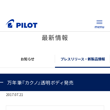
最新情報
ホーム
製品情報
お知らせ
プレスリリース・新製品情報
筆記具・ステーショナリー
万年筆『カクノ』透明ボディ発売
替え芯サイト
総合カタログ
2017.07.21
ノベルティ商品