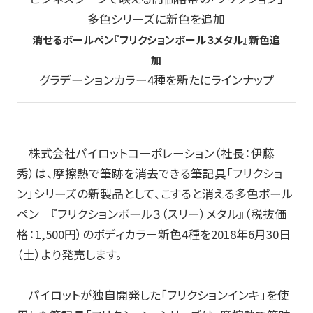
多色シリーズに新色を追加
玩具
消せるボールペン『フリクションボール
３
メタル』新色追
宝飾
加
グラデーションカラー4種を新たにラインナップ
産業資材
その他新規商材
株式会社パイロットコーポレーション（社長：伊藤
企業情報
秀）は、摩擦熱で筆跡を消去できる筆記具「フリクショ
ン」シリーズの新製品として、こすると消える多色ボール
企業情報TOP
ペン 『フリクションボール３（スリー）メタル』（税抜価
格：1,500円）のボディカラー新色4種を2018年6月30日
会社情報
（土）より発売します。
IR情報
パイロットが独自開発した「フリクションインキ」を使
サステナビリティ情報