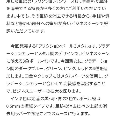
用した筆記具「フリクション」シリーズは、摩擦熱で筆跡
を消去できる特長から多くの方にご利用いただいてい
お知らせ
ます。中でも、その筆跡を消去できる特長から、手帳や資
料など細かい部分への筆記が多いビジネスシーンで好
プレスリリース・新製品情報
評いただいています。
パイロットのパーパス
今回発売する『フリクションボール３メタル』は、グラデ
ピックアップ
ーションカラーとメタル調のデザインで、ビジネスシーン
に映える3色ボールペンです。今回新たに、グラデーショ
採用情報
ン調のダークブルー、グリーン、ピンク、レッドの4種を追
加します。口金やクリップにはメタルパーツを使用し、グ
サポート
ラデーションカラーと合わせて高級感を演出すること
で、ビジネスユーザーの拡大を図ります。
よくある質問
インキ色は定番の黒・赤・青の3色で、ボール径は
0.5mmの極細タイプです。筆跡の消去はペン上部の消
お問い合わせ
去用ラバーで擦ることでスムーズに行えます。