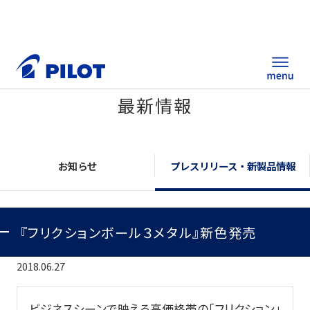
最新情報
ホーム
製品情報
お知らせ
プレスリリース・新製品情報
筆記具・ステーショナリー
『フリクションボール３メタル』新色発売
替え芯サイト
総合カタログ
2018.06.27
ノベルティ商品
ビジネスシーンで映える高価格帯の「フリクション」