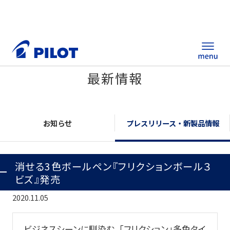
最新情報
ホーム
製品情報
お知らせ
プレスリリース・新製品情報
筆記具・ステーショナリー
消せる3色ボールペン『フリクションボール３
替え芯サイト
ビズ』発売
総合カタログ
2020.11.05
ノベルティ商品
ビジネスシーンに馴染む、「フリクション」多色タイ