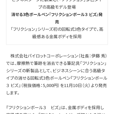
プの高級モデル登場
玩具
消せる3色ボールペン
『フリクションボール３ ビズ』発
宝飾
売
「フリクション」シリーズ初の回転式3色タイプで、高
産業資材
級感ある金属ボディを採用
その他新規商材
株式会社パイロットコーポレーション（社長：伊藤 秀）
企業情報
では、摩擦熱で筆跡を消去できる筆記具「フリクション」
シリーズの新製品として、ビジネスシーンに合う高級タ
企業情報TOP
イプの消せる回転式3色ボールペン『フリクションボール
３ ビズ』（税抜価格：5,000円）を11月10日（火）より発売
会社情報
します。
IR情報
『フリクションボール３ ビズ』は、金属ボディを採用し
サステナビリティ情報