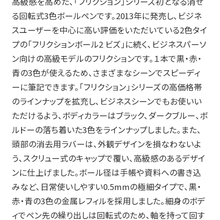
高級感を高めた、「フリクション」シリーズ初となる消せ
る回転式3色ボールペンです。2013年に発売し、ビジネ
お知らせ
スユーザーを中心に高い評価をいただいている2色タイ
プの「フリクションボール2 ビズ」に続く、ビジネスパーソ
プレスリリース・新製品情報
ン向けの高級モデルのフリクションです。１本で黒・赤・
パイロットのパーパス
青の3色が使えるため、さまざまなシーンでスピーディ
ーに筆記できます。「フリクション」シリーズの高価格帯
ピックアップ
のラインナップを拡充し、ビジネスシーンでもお使いい
ただけるよう、ボディカラーはブラック、ダークブルー、ボ
採用情報
ルドーの落ち着いた3色をラインナップしました。また、
頭部の消去用ラバーは、外観デザインを損なわないよ
サポート
う、スクリュー式のキャップで覆い、高級感のあるデザイ
ンに仕上げました。ボール径は手帳や資料への書き込
よくある質問
みなど、日常使いしやすい0.5mmの極細タイプで、黒・
赤・青の3色の金属レフィルを採用しました。細身のボデ
お問い合わせ
ィでペン先の繰り出しは回転式のため、軸を持って回す