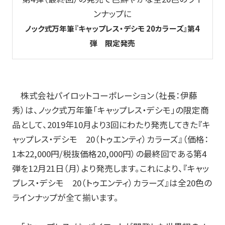
ンナップに
玩具
ノック式万年筆『キャップレス・デシモ 20カラーズ』第4
宝飾
弾 限定発売
産業資材
その他新規商材
株式会社パイロットコーポレーション（社長：伊藤
秀）は、ノック式万年筆「キャップレス・デシモ」の限定商
企業情報
品として、2019年10月より3回にわたり発売してきた『キ
ャップレス・デシモ 20（トゥエンティ）カラーズ』（価格：
企業情報TOP
1本22,000円/税抜価格20,000円）の最終回である第4
弾を12月21日（月）より発売します。これにより、『キャッ
会社情報
プレス・デシモ 20（トゥエンティ）カラーズ』は全20色の
ラインナップが全て揃います。
IR情報
サステナビリティ情報