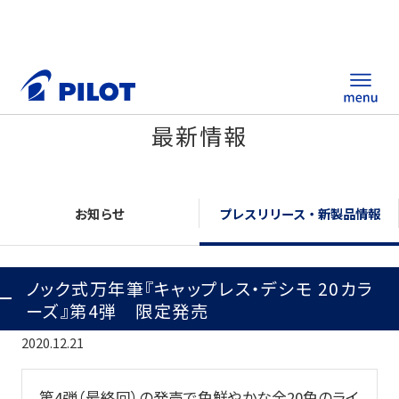
最新情報
ホーム
製品情報
お知らせ
プレスリリース・新製品情報
筆記具・ステーショナリー
ノック式万年筆『キャップレス・デシモ 20カラ
替え芯サイト
ーズ』第4弾 限定発売
総合カタログ
2020.12.21
ノベルティ商品
第4弾（最終回）の発売で色鮮やかな全20色のライ