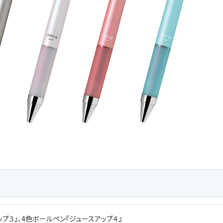
プ３』、4色ボールペン『ジュースアップ４』