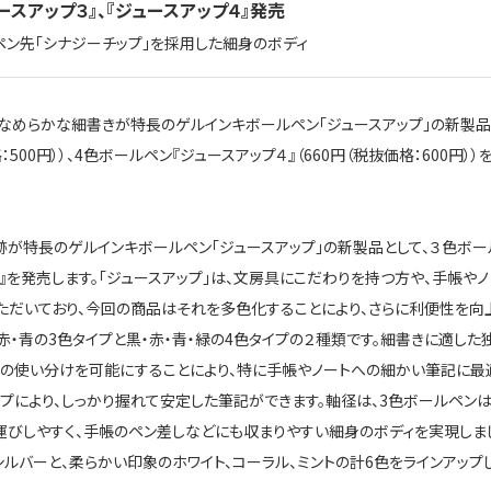
スアップ３』、『ジュースアップ４』発売
ン先「シナジーチップ」を採用した細身のボディ
、なめらかな細書きが特長のゲルインキボールペン「ジュースアップ」の新製品
500円））、4色ボールペン『ジュースアップ４』（660円（税抜価格：600円））
が特長のゲルインキボールペン「ジュースアップ」の新製品として、３色ボー
』を発売します。「ジュースアップ」は、文房具にこだわりを持つ方や、手帳やノ
ただいており、今回の商品はそれを多色化することにより、さらに利便性を向
赤・青の3色タイプと黒・赤・青・緑の4色タイプの２種類です。細書きに適した
色の使い分けを可能にすることにより、特に手帳やノートへの細かい筆記に最
プにより、しっかり握れて安定した筆記ができます。軸径は、3色ボールペン
持ち運びしやすく、手帳のペン差しなどにも収まりやすい細身のボディを実現しま
シルバーと、柔らかい印象のホワイト、コーラル、ミントの計6色をラインアップ