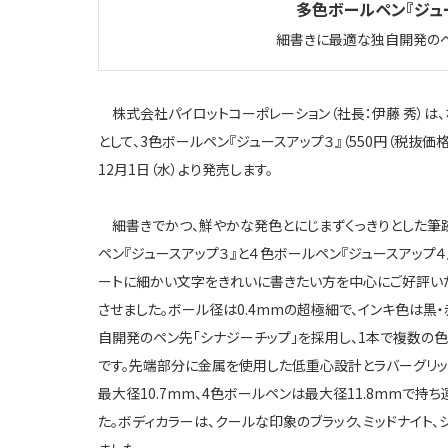
多色ボールペン『ジュー
細書きに最適な独自開発のペ
株式会社パイロットコーポレーション（社長：伊藤 秀）は
として、3色ボールペン『ジュースアップ３』（550円（税抜価格：
12月1日（水）より発売します。
細書きでかつ、鮮やかな発色とにじまずくっきりとした筆跡
ペン『ジュースアップ３』と４色ボールペン『ジュースアップ４
ートに細かい文字をきれいに書きたい方を中心にご好評い
させました。ボール径は0.4mmの超極細で、インキ色は黒・
自開発のペン先「シナジーチップ」を採用し、1本で複数の
です。先端部分に金属を使用した低重心設計とラバーグリッ
最大径10.7mm、4色ボールペンは最大径11.8mmで
た。ボディカラーは、クールな印象のブラック、ミッドナイト、