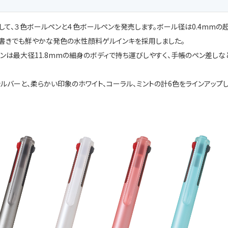
して、３色ボールペンと４色ボールペンを発売します。ボール径は0.4mmの
細書きでも鮮やかな発色の水性顔料ゲルインキを採用しました。
ペンは最大径11.8mmの細身のボディで持ち運びしやすく、手帳のペン差しな
シルバーと、柔らかい印象のホワイト、コーラル、ミントの計6色をラインアップ