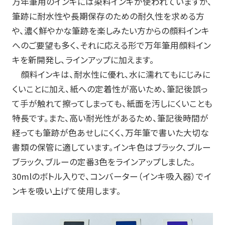
万年筆用のインキには染料インキが使われていますが、
筆跡に耐水性や長期保存のための耐久性を求める方
お知らせ
や、濃く鮮やかな筆跡を楽しみたい方からの顔料インキ
へのご要望も多く、それに応える形で万年筆用顔料イン
プレスリリース・新製品情報
キを新開発し、ラインアップに加えます。
パイロットのパーパス
顔料インキは、耐水性に優れ、水に濡れてもにじみに
くいことに加え、紙への定着性が高いため、筆記後誤っ
ピックアップ
て手が触れて擦ってしまっても、紙面を汚しにくいことも
特長です。また、高い耐光性があるため、筆記後時間が
採用情報
経っても筆跡が色あせしにくく、万年筆で書いた大切な
書類の保管に適しています。インキ色はブラック、ブルー
サポート
ブラック、ブルーの定番
3
色をラインアップしました。
30ml
のボトル入りで、コンバーター（インキ吸入器）でイ
よくある質問
ンキを吸い上げて使用します。
お問い合わせ