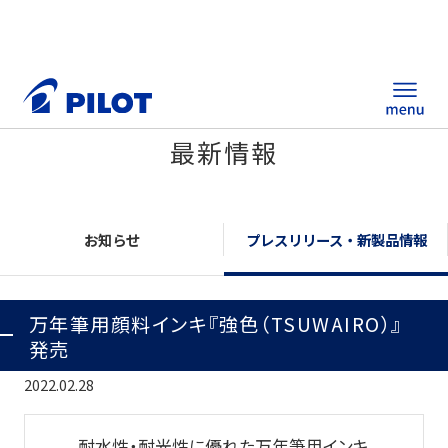
最新情報
ホーム
製品情報
お知らせ
プレスリリース・新製品情報
筆記具・ステーショナリー
万年筆用顔料インキ『強色（TSUWAIRO）』
替え芯サイト
発売
総合カタログ
2022.02.28
ノベルティ商品
耐水性・耐光性に優れた万年筆用インキ