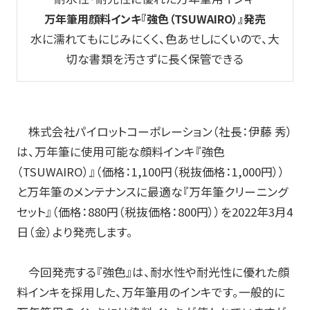
万年筆用顔料インキ『強色（
TSUWAIRO
）』発売
玩具
水に濡れてもにじみにくく、色あせしにくいので、大
宝飾
切な書類を汚さずに長く保管できる
産業資材
その他新規商材
株式会社パイロットコーポレーション（社長：伊藤 秀）
は、万年筆に使用可能な顔料インキ『強色
企業情報
（
TSUWAIRO
）』（価格：
1,100
円（税抜価格：
1,000
円））
と万年筆のメンテナンスに最適な『万年筆クリーニング
企業情報TOP
セット』（価格：
880
円（税抜価格：
800
円））を
2022
年
3
月4
日（金）より発売します。
会社情報
今回発売する『強色』は、耐水性や耐光性に優れた顔
IR情報
料インキを採用した、万年筆用のインキです。一般的に
サステナビリティ情報