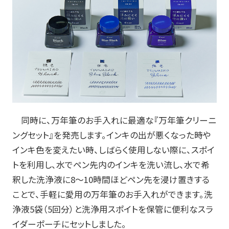
筆記具修理
使用説明書
使い方動画
かく、がスキ
English
同時に、万年筆のお手入れに最適な『万年筆クリーニ
ングセット』を発売します。インキの出が悪くなった時や
インキ色を変えたい時、しばらく使用しない際に、スポイ
トを利用し、水でペン先内のインキを洗い流し、水で希
釈した洗浄液に
8
～
10
時間ほどペン先を浸け置きする
ことで、手軽に愛用の万年筆のお手入れができます。洗
浄液
5
袋（
5
回分）と洗浄用スポイトを保管に便利なスラ
イダーポーチにセットしました。