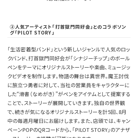
②人気アーティスト「打首獄門同好会」とのコラボソン
グ「
PILOT STORY
」
「生活密着型バンド」という新しいジャンルで人気のロッ
クバンド、打首獄門同好会が「シナジーチップ」のボール
ペンをテーマにオリジナルストーリーや楽曲、ミュージッ
クビデオを制作します。物語の舞台は異世界。魔王討伐
に旅立つ勇者に対して、当社の営業員をキャラクターに
した“滑書（なめがき）”がペンをアイテムとして提案する
ことで、ストーリーが展開していきます。独自の世界観
で、続きが気になるオリジナルストーリーを計
5
回、
8
月
中の毎週月曜日にお届けします。また、店頭では、キャン
ペーン
POP
の
QR
コードから、「
PILOT STORY
」のアナザ