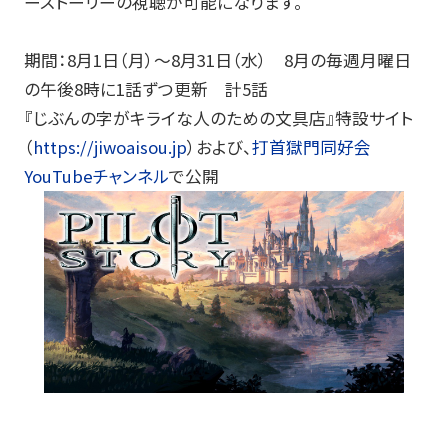
ーストーリーの視聴が可能になります。
期間：
8
月
1
日（月）～
8
月
31
日（水）
8
月の毎週月曜日
の午後
8
時に
1
話ずつ更新 計
5
話
『じぶんの字がキライな人のための文具店』特設サイト
（
https://jiwoaisou.jp
）および、
打首獄門同好会
YouTube
チャンネル
で公開