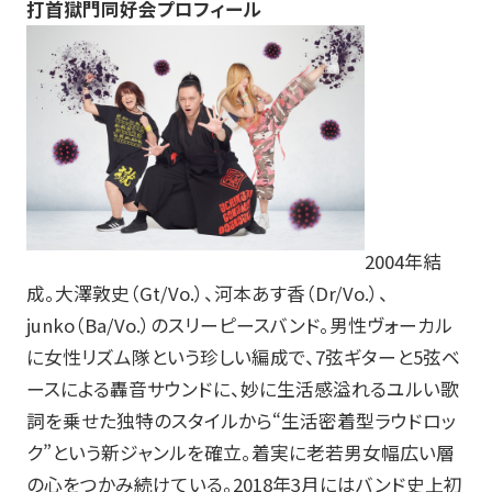
打首獄門同好会プロフィール
2004年結
成。大澤敦史（Gt/Vo.）、河本あす香（Dr/Vo.）、
junko（Ba/Vo.）のスリーピースバンド。男性ヴォーカル
に女性リズム隊という珍しい編成で、
7
弦ギターと
5
弦ベ
ースによる轟音サウンドに、妙に生活感溢れるユルい歌
詞を乗せた独特のスタイルから“生活密着型ラウドロッ
ク”という新ジャンルを確立。着実に老若男女幅広い層
の心をつかみ続けている。
2018
年
3
月にはバンド史上初