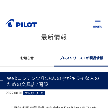
最新情報
ホーム
製品情報
お知らせ
プレスリリース・新製品情報
筆記具・ステーショナリー
Webコンテンツ『じぶんの字がキライな人の
替え芯サイト
ための文具店』開設
総合カタログ
2022.08.01
プレスリリース
ノベルティ商品
「自分の字を愛そう。#Writing Positive」をコンセ