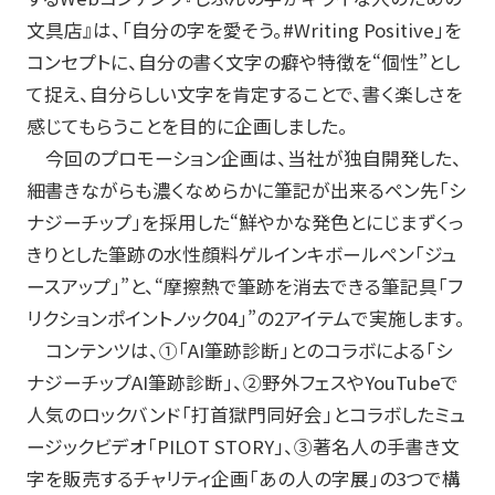
筆記具修理
文具店』は、「自分の字を愛そう。
#Writing Positive
」を
コンセプトに、自分の書く文字の癖や特徴を“個性”とし
使用説明書
て捉え、自分らしい文字を肯定することで、書く楽しさを
使い方動画
感じてもらうことを目的に企画しました。
今回のプロモーション企画は、当社が独自開発した、
細書きながらも濃くなめらかに筆記が出来るペン先「シ
ナジーチップ」を採用した“鮮やかな発色とにじまずくっ
かく、がスキ
English
きりとした筆跡の水性顔料ゲルインキボールペン「ジュ
ースアップ」”と、“摩擦熱で筆跡を消去できる筆記具「フ
リクションポイントノック
04
」”の
2
アイテムで実施します。
コンテンツは、①「
AI
筆跡診断」とのコラボによる「シ
ナジーチップ
AI
筆跡診断」、②野外フェスや
YouTube
で
人気のロックバンド「打首獄門同好会」とコラボしたミュ
ージックビデオ「
PILOT STORY
」、③著名人の手書き文
字を販売するチャリティ企画「あの人の字展」の
3
つで構