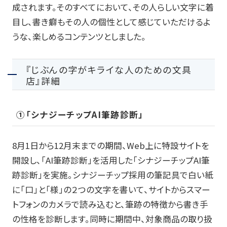
成されます。そのすべてにおいて、その人らしい文字に着
目し、書き癖もその人の個性として感じていただけるよ
うな、楽しめるコンテンツとしました。
『じぶんの字がキライな人のための文具
店』詳細
①「シナジーチップ
AI
筆跡診断」
8月
1
日から
12
月末までの期間、
Web
上に特設サイトを
開設し、「
AI
筆跡診断」を活用した「シナジーチップ
AI
筆
跡診断」を実施。シナジーチップ採用の筆記具で白い紙
に「口」と「様」の２つの文字を書いて、サイトからスマー
トフォンのカメラで読み込むと、筆跡の特徴から書き手
の性格を診断します。同時に期間中、対象商品の取り扱