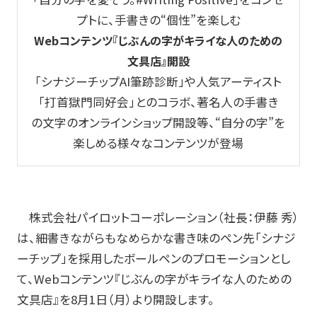
プトに、手書きの“個性”を楽しむ
玩具
Webコンテンツ『じぶんの字がキライな人のための
宝飾
文具店』開設
「シナジーチップAI筆跡診断」や人気アーティスト
産業資材
「打首獄門同好会」とのコラボ、著名人の手書き
その他新規商材
の文字のオンラインショップ開設等、“自分の字”を
楽しめる様々なコンテンツが登場
企業情報
企業情報TOP
株式会社パイロットコーポレーション（社長：伊藤 秀）
は、細書きながらもなめらかな書き味のペン先「シナジ
会社情報
ーチップ」を採用したボールペンのプロモーションとし
て、
Web
コンテンツ『じぶんの字がキライな人のための
IR情報
文具店』を
8
月
1
日（月）より開設します。
サステナビリティ情報