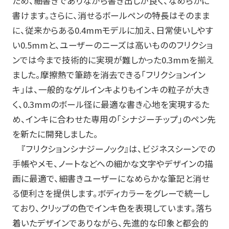
ため、細書きでありながら書き出しが良く、なめらかに
筆記具修理
書けます。さらに、消せるボールペンの特長はそのまま
に、従来からある
0.4mm
モデルに加え、日常使いしやす
使用説明書
い
0.5mm
と、ユーザーのニーズは高いもののフリクショ
使い方動画
ンでは今まで技術的に実現が難しかった
0.3mm
を揃え
ました。摩擦熱で筆跡を消去できる「フリクションイン
キ」は、一般的なゲルインキよりもインキの粒子が大き
く、
0.3mm
のボール径に最適な書き心地を実現するた
かく、がスキ
English
め、インキに合わせた専用の「シナジーチップ」のペン先
を新たに開発しました。
『フリクションシナジーノック』は、ビジネスシーンでの
手帳やメモ、ノートなどへの細かな文字やデザインの描
画に最適で、細書きユーザーになめらかな筆記と消せ
る便利さを提供します。ボディカラーをグレーで統一し
ており、クリップの色でインキ色を表現しています。落ち
着いたデザインでありながら、先進的な印象と都会的