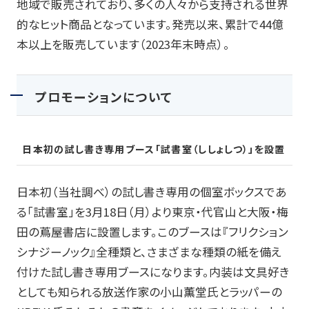
地域で販売されており、多くの人々から支持される世界
的なヒット商品となっています。発売以来、累計で
44
億
本以上を販売しています（
2023
年末時点）。
プロモーションについて
日本初の試し書き専用ブース「試書室（ししょしつ）」を設置
日本初（当社調べ）の試し書き専用の個室ボックスであ
る「試書室」を
3
月
18
日（月）より東京・代官山と大阪・梅
田の蔦屋書店に設置します。このブースは『フリクション
シナジーノック』全種類と、さまざまな種類の紙を備え
付けた試し書き専用ブースになります。内装は文具好き
としても知られる放送作家の小山薫堂氏とラッパーの