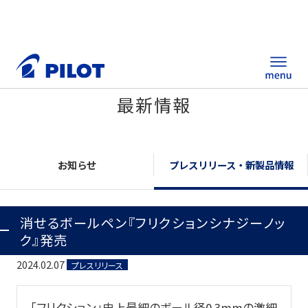
最新情報
ホーム
製品情報
お知らせ
プレスリリース・新製品情報
筆記具・ステーショナリー
消せるボールペン『フリクションシナジーノッ
替え芯サイト
ク』発売
総合カタログ
2024.02.07
プレスリリース
ノベルティ商品
「フリクション」史上最細のボール径0.3mmの激細