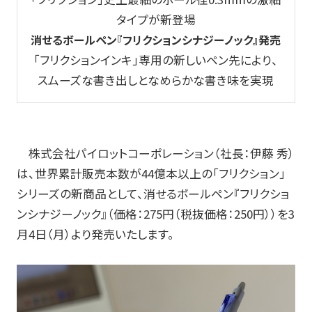
タイプが新登場
玩具
消せるボールペン『フリクションシナジーノック』発売
宝飾
「フリクションインキ」専用の新しいペン先により、
スムーズな書き出しとなめらかな書き味を実現
産業資材
その他新規商材
株式会社パイロットコーポレーション（社長：伊藤 秀）
企業情報
は、世界累計販売本数が
44
億本以上の「フリクション」
シリーズの新商品として、消せるボールペン『フリクショ
企業情報TOP
ンシナジーノック』（価格：
275
円（税抜価格：
250
円））を
3
月
4
日（月）より発売いたします。
会社情報
IR情報
サステナビリティ情報