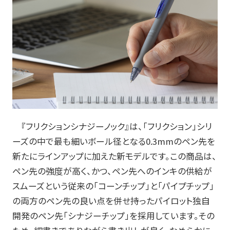
お知らせ
プレスリリース・新製品情報
パイロットのパーパス
ピックアップ
『フリクションシナジーノック』は、「フリクション」シリ
採用情報
ーズの中で最も細いボール径となる
0.3mm
のペン先を
新たにラインアップに加えた新モデルです。この商品は、
サポート
ペン先の強度が高く、かつ、ペン先へのインキの供給が
スムーズという従来の「コーンチップ」と「パイプチップ」
よくある質問
の両方のペン先の良い点を併せ持ったパイロット独自
開発のペン先「シナジーチップ」を採用しています。その
お問い合わせ