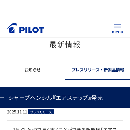
最新情報
ホーム
製品情報
お知らせ
プレスリリース・新製品情報
筆記具・ステーショナリー
シャープペンシル『エアステップ』発売
替え芯サイト
総合カタログ
2025.11.11
プレスリリース
ノベルティ商品
1回のノックで長く書くことができる新機構「エアス