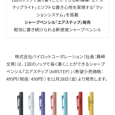
テップライト」とソフトな書き心地を実現する「クッ
玩具
ションシステム」を搭載
宝飾
シャープペンシル『エアステップ』発売
軽快に書き続けられる新感覚シャープペンシル
産業資材
その他新規商材
株式会社パイロットコーポレーション（社長：藤﨑
企業情報
文男）は、１回のノックで長く書くことができるシャープ
ペンシル『エアステップ（
AIRSTEP
）』（希望小売価格：
企業情報TOP
495
円（税抜：
450
円））を
11
月
28
日（金）より発売します。
会社情報
IR情報
サステナビリティ情報