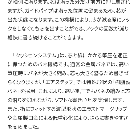
が軸側に潜ります。芯は潜った分だけ前方に押し戻され
筆記具修理
ますが、ガイドパイプは潜った位置に留まるため、芯が
使用説明書
出た状態になります。この機構により、芯が減る度にノッ
クをしなくても芯を出すことができ、ノックの回数が減り
使い方動画
軽快に書き続けることができます。
「クッションシステム」は、芯と紙にかかる筆圧を適正
に保つためのバネ機構です。通常の金属バネでは、高い
かく、がスキ
English
筆圧時にバネが大きく縮み、芯も大きく潜るため書きづ
らくなりますが、「エアステップ」では特殊形状の「樹脂製
バネ」を採用。これにより、高い筆圧でもバネの縮みと芯
の潜りを抑えながら、ソフトな書き心地を実現します。
また、指にフィットする波型形状のエラストマーグリップ
や金属製口金による低重心化により、さらに書きやすさ
を高めました。