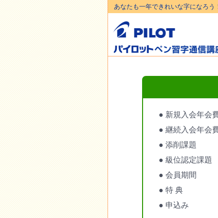
あなたも一年できれいな字になろう
● 新規入会年会
● 継続入会年会
● 添削課題
● 級位認定課題
● 会員期間
● 特 典
● 申込み