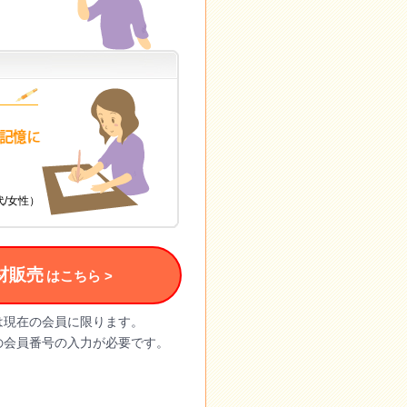
0歳代/女性）
材販売
はこちら >
は現在の会員に限ります。
の会員番号の入力が必要です。