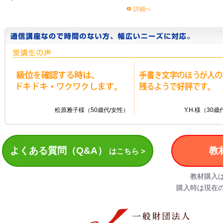
詳細へ
松原雅子様（50歳代/女性）
Y.H.様（3
よくある質問（Q&A）
教
はこちら >
教材購入
購入時は現在