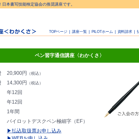
！日本書写技能検定協会の推奨講座です。
TOPページ
|
講座一覧
|
PILOTホーム
|
資料請求
|
ペン習字通信講座〈わかくさ〉
費
20,900円
（税込）
費
14,300円
（税込）
年12回
年12回
1年間
パイロットデスクペン極細字（EF）
▶払込取扱票お申し込み
▶WEBお申し込み