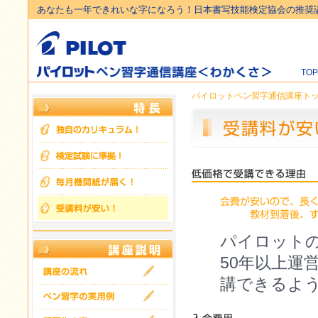
あなたも一年できれいな字になろう！日本書写技能検定協会の推奨
TO
パイロットペン習字通信講座ト
パイロット
50年以上運
講できるよ