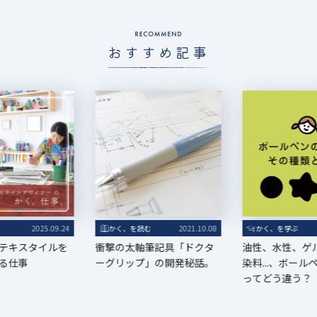
おすすめ記事
る
2025.09.24
かく、を読む
2021.10.08
かく、を学ぶ
テキスタイルを
衝撃の太軸筆記具「ドクタ
油性、水性、ゲ
る仕事
ーグリップ」の開発秘話。
染料...、ボー
ってどう違う？