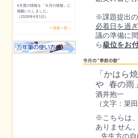
4月度の情報を「今月の情報」に
掲載いたしました。
※課題提出
（2026年4月1日）
必着日を過
> 情報一覧へ
議の準備に
ら
級位をお
「かはら焼
や 春の
酒井抱一
（文字：簗田
※こちらは
ありません
先生方の自