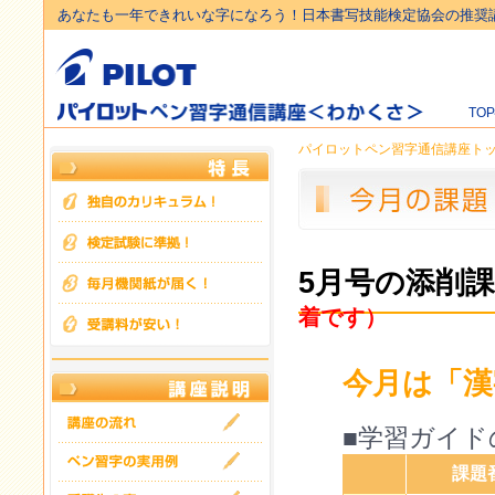
あなたも一年できれいな字になろう！日本書写技能検定協会の推奨
TO
パイロットペン習字通信講座ト
5月号の添削
着です）
今月は「漢
■学習ガイド
課題