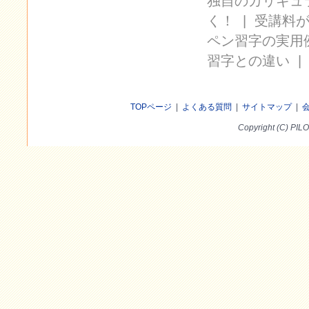
独自のカリキュ
く！
|
受講料
ペン習字の実用
習字との違い
TOPページ
|
よくある質問
|
サイトマップ
|
Copyright (C) PILO