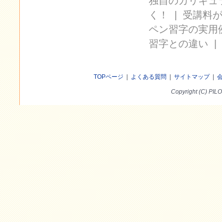
独自のカリキュ
く！
|
受講料
ペン習字の実用
習字との違い
TOPページ
|
よくある質問
|
サイトマップ
|
Copyright (C) PILO