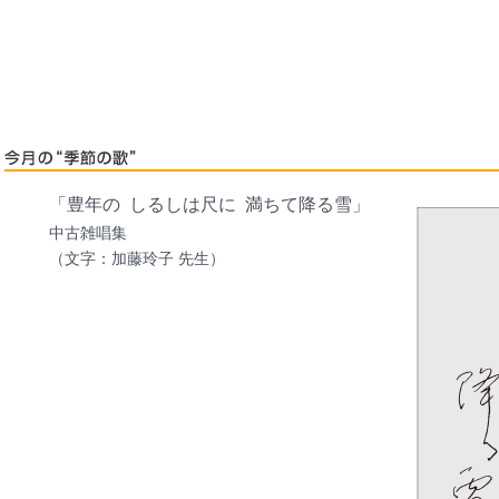
「豊年の しるしは尺に 満ちて降る雪」
中古雑唱集
（文字：加藤玲子 先生）